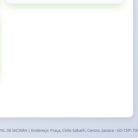
AL DE IACIARA
| Endereço:
Praça, Cirilo Sabath, Centro, Iaciara - GO
CEP:
73